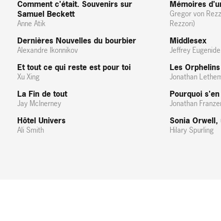
Comment c'était. Souvenirs sur
Mémoires d'un
Samuel Beckett
Gregor von Rezz
Anne Atik
Rezzori)
Dernières Nouvelles du bourbier
Middlesex
Alexandre Ikonnikov
Jeffrey Eugenide
Et tout ce qui reste est pour toi
Les Orphelins
Xu Xing
Jonathan Lethe
La Fin de tout
Pourquoi s'en 
Jay McInerney
Jonathan Franze
Hôtel Univers
Sonia Orwell, 
Ali Smith
Hilary Spurling