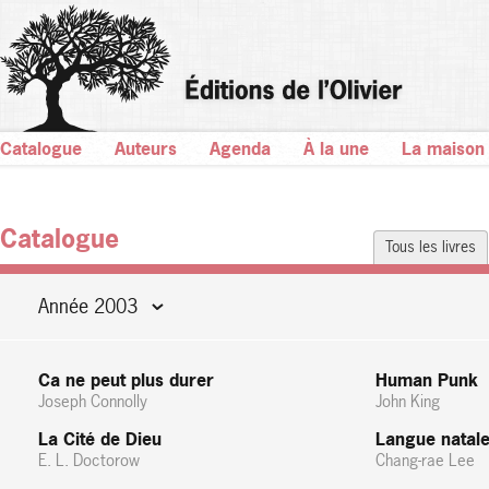
Catalogue
Auteurs
Agenda
À la une
La maison
Catalogue
Tous les livres
Année 2003
Ca ne peut plus durer
Human Punk
Joseph Connolly
John King
La Cité de Dieu
Langue natal
E. L. Doctorow
Chang-rae Lee