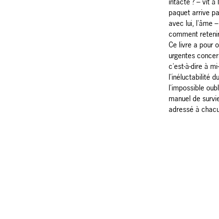
intacte ? – vit 
paquet arrive par
avec lui, l'âme 
comment retenir
Ce livre a pour 
urgentes concer
c'est-à-dire à mi
l'inéluctabilité
l'impossible oubl
manuel de survi
adressé à chacu