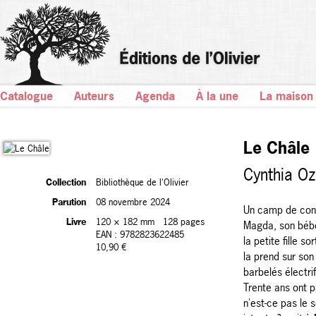
Catalogue
Auteurs
Agenda
À la une
La maison
Le Châle
Cynthia Oz
Collection
Bibliothèque de l'Olivier
Parution
08 novembre 2024
Un camp de conc
Livre
120 × 182 mm
128 pages
Magda, son bébé,
EAN : 9782823622485
la petite fille so
10,90 €
la prend sur son 
barbelés électrif
Trente ans ont pa
n'est-ce pas le 