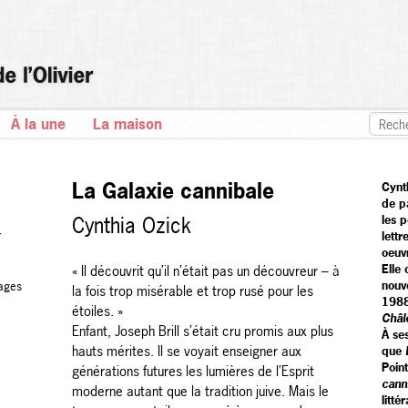
À la une
La maison
La Galaxie cannibale
Cynt
de p
Cynthia Ozick
les 
r
lettr
oeuv
Elle
« Il découvrit qu’il n’était pas un découvreur – à
nouv
ages
la fois trop misérable et trop rusé pour les
198
étoiles. »
Châl
Enfant, Joseph Brill s’était cru promis aux plus
À ses
hauts mérites. Il se voyait enseigner aux
que
Poin
générations futures les lumières de l’Esprit
cann
moderne autant que la tradition juive. Mais le
litt