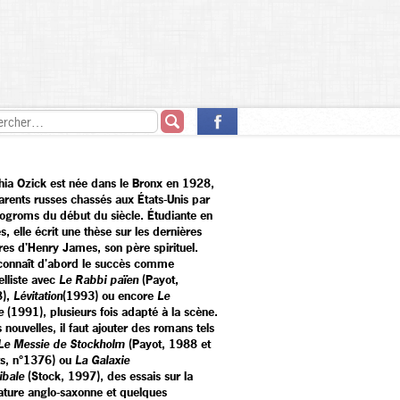
hia Ozick est née dans le Bronx en 1928,
arents russes chassés aux États-Unis par
pogroms du début du siècle. Étudiante en
es, elle écrit une thèse sur les dernières
res d'Henry James, son père spirituel.
 connaît d'abord le succès comme
elliste avec
Le Rabbi païen
(Payot,
8),
Lévitation
(1993) ou encore
Le
e
(1991), plusieurs fois adapté à la scène.
 nouvelles, il faut ajouter des romans tels
Le Messie de Stockholm
(Payot, 1988 et
ts, n°1376) ou
La Galaxie
ibale
(Stock, 1997), des essais sur la
érature anglo-saxonne et quelques