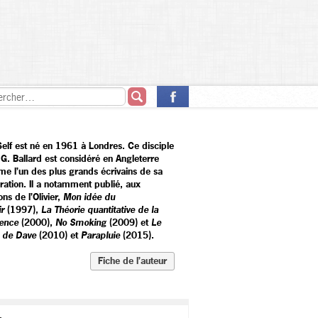
 Self est né en 1961 à Londres. Ce disciple
.G. Ballard est considéré en Angleterre
e l’un des plus grands écrivains de sa
ration. Il a notamment publié, aux
ons de l’Olivier,
Mon idée du
ir
(1997),
La Théorie quantitative de la
ence
(2000),
No Smoking
(2009) et
Le
e de Dave
(2010) et
Parapluie
(2015).
Fiche de l’auteur