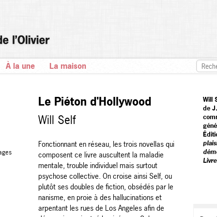
À la une
La maison
Le Piéton d'Hollywood
Will
de J
Will Self
comm
géné
Éditi
plais
Fonctionnant en réseau, les trois novellas qui
dém
ages
composent ce livre auscultent la maladie
Livr
mentale, trouble individuel mais surtout
psychose collective. On croise ainsi Self, ou
plutôt ses doubles de fiction, obsédés par le
nanisme, en proie à des hallucinations et
arpentant les rues de Los Angeles afin de