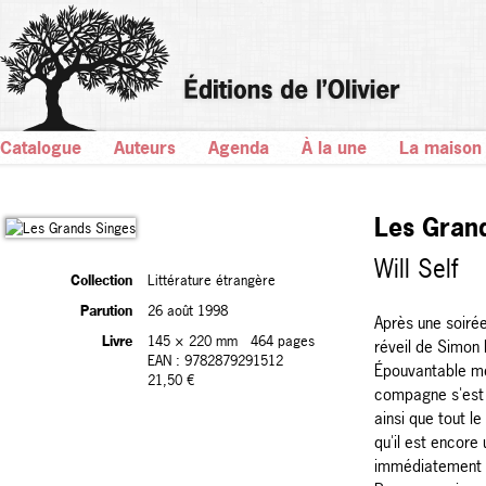
Catalogue
Auteurs
Agenda
À la une
La maison
Les Gran
Will Self
Collection
Littérature étrangère
Parution
26 août 1998
Après une soirée
Livre
145 × 220 mm
464 pages
réveil de Simon D
EAN : 9782879291512
Épouvantable mê
21,50 €
compagne s'est
ainsi que tout l
qu'il est encore
immédiatement i