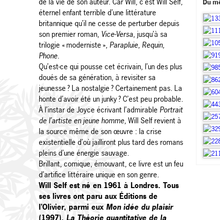
de la vie de son auteur. Car Will, c’est Will Self,
Du m
éternel enfant terrible d’une littérature
britannique qu’il ne cesse de perturber depuis
son premier roman,
Vice-Versa
, jusqu’à sa
trilogie « moderniste »,
Parapluie
,
Requin
,
Phone
.
Qu’est-ce qui pousse cet écrivain, l’un des plus
doués de sa génération, à revisiter sa
jeunesse ? La nostalgie ? Certainement pas. La
honte d’avoir été un junky ? C’est peu probable.
À l’instar de Joyce écrivant l’admirable
Portrait
de l’artiste en jeune homme
, Will Self revient à
la source même de son œuvre : la crise
existentielle d’où jailliront plus tard des romans
pleins d’une énergie sauvage.
Brillant, comique, émouvant, ce livre est un feu
d’artifice littéraire unique en son genre.
Will Self est né en 1961 à Londres. Tous
ses livres ont paru aux Éditions de
l’Olivier, parmi eux
Mon idée du plaisir
(1997),
La Théorie quantitative de la