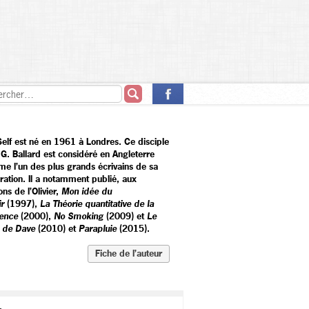
 Self est né en 1961 à Londres. Ce disciple
.G. Ballard est considéré en Angleterre
e l’un des plus grands écrivains de sa
ration. Il a notamment publié, aux
ons de l’Olivier,
Mon idée du
ir
(1997),
La Théorie quantitative de la
ence
(2000),
No Smoking
(2009) et
Le
e de Dave
(2010) et
Parapluie
(2015).
Fiche de l’auteur