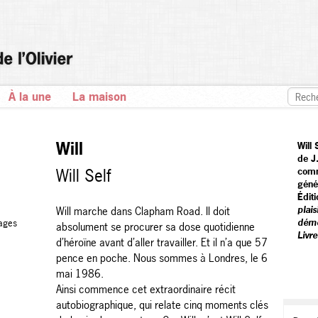
À la une
La maison
Will
Will
de J
Will Self
comm
géné
Éditi
plais
Will marche dans Clapham Road. Il doit
dém
ages
absolument se procurer sa dose quotidienne
Livr
d’héroïne avant d’aller travailler. Et il n’a que 57
pence en poche. Nous sommes à Londres, le 6
mai 1986.
Ainsi commence cet extraordinaire récit
autobiographique, qui relate cinq moments clés