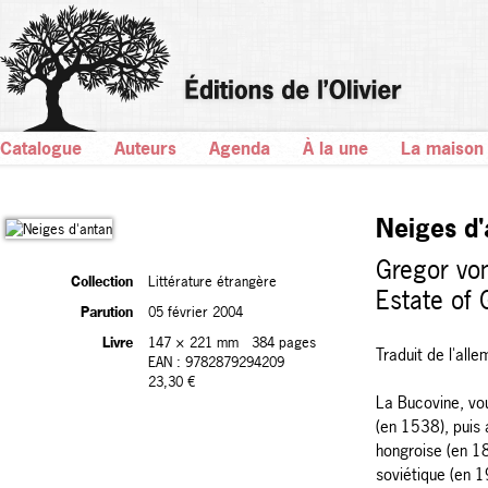
Catalogue
Auteurs
Agenda
À la une
La maison
Neiges d'
Gregor von
Collection
Littérature étrangère
Estate of 
Parution
05 février 2004
Livre
147 × 221 mm
384 pages
Traduit de l'all
EAN : 9782879294209
23,30 €
La Bucovine, vo
(en 1538), puis 
hongroise (en 1
soviétique (en 