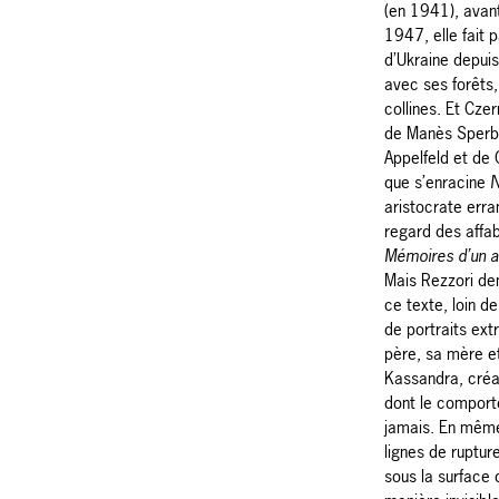
(en 1941), avant
1947, elle fait 
d’Ukraine depui
avec ses forêts,
collines. Et Czer
de Manès Sperbe
Appelfeld et de 
que s’enracine
N
aristocrate erra
regard des affa
Mémoires d’un a
Mais Rezzori dem
ce texte, loin de
de portraits ext
père, sa mère et
Kassandra, créa
dont le comport
jamais. En même
lignes de rupture
sous la surface