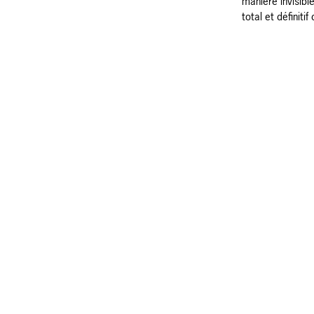
manière invisibl
total et définiti