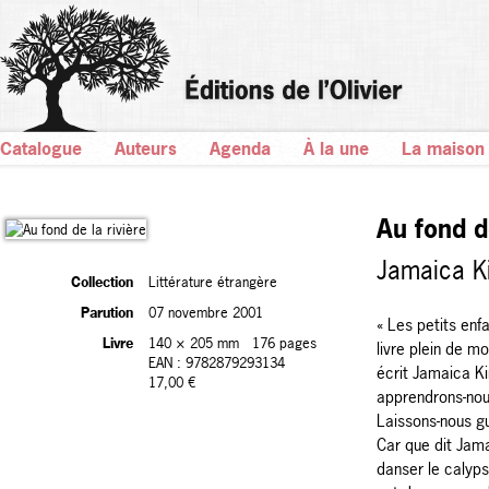
Catalogue
Auteurs
Agenda
À la une
La maison
Au fond d
Jamaica K
Collection
Littérature étrangère
Parution
07 novembre 2001
« Les petits enf
Livre
140 × 205 mm
176 pages
livre plein de m
EAN : 9782879293134
écrit Jamaica Ki
17,00 €
apprendrons-nous
Laissons-nous gu
Car que dit Jama
danser le calyps