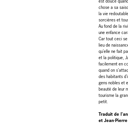
est douce quand
chose a sa saiso
la vie redoutabl
sorcières et tou
Au fond de la riv
une enfance car
Car tout ceci se
lieu de naissan
qu’elle ne fait p
et la politique,
facilement en co
quand on s’attaq
des habitants d
gens nobles et e
beauté de leur m
tourisme la gran
petit.
Traduit de l'a
et Jean-Pierre