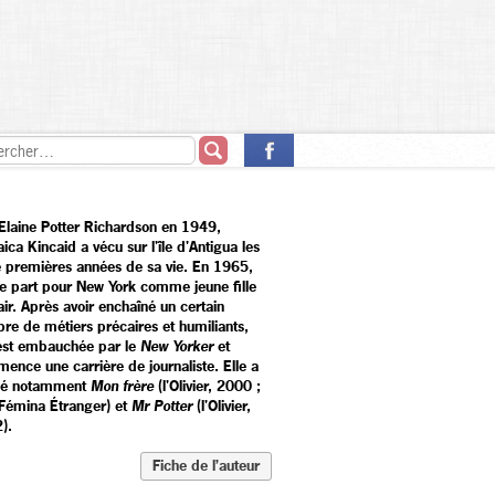
Elaine Potter Richardson en 1949,
ca Kincaid a vécu sur l'île d'Antigua les
e premières années de sa vie. En 1965,
ne part pour New York comme jeune fille
ir. Après avoir enchaîné un certain
re de métiers précaires et humiliants,
 est embauchée par le
New Yorker
et
ence une carrière de journaliste. Elle a
ié notamment
Mon frère
(l'Olivier, 2000 ;
 Fémina Étranger) et
Mr Potter
(l'Olivier,
).
Fiche de l’auteur