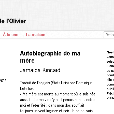
À la une
La maison
Autobiographie de ma
Née 
Jamai
mère
seiz
Elai
Jamaica Kincaid
au pa
nomb
elle
ages
Traduit de l'anglais (États-Unis) par Dominique
comm
Letellier.
publ
Prix
« Ma mère est morte au moment où je suis née,
2002
aussi toute ma vie n’y a-t-il jamais rien eu entre
moi et l’éternité ; dans mon dos soufflait
toujours un vent lugubre et noir. Je ne pouvais