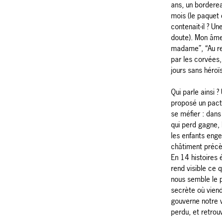
ans, un borderea
mois (le paquet 
contenait-il ? U
doute). Mon âme 
madame”, “Au re
par les corvées,
jours sans héroï
Qui parle ainsi 
proposé un pacte
se méfier : dan
qui perd gagne, 
les enfants enge
châtiment précè
En 14 histoires
rend visible ce 
nous semble le 
secrète où viend
gouverne notre 
perdu, et retrou