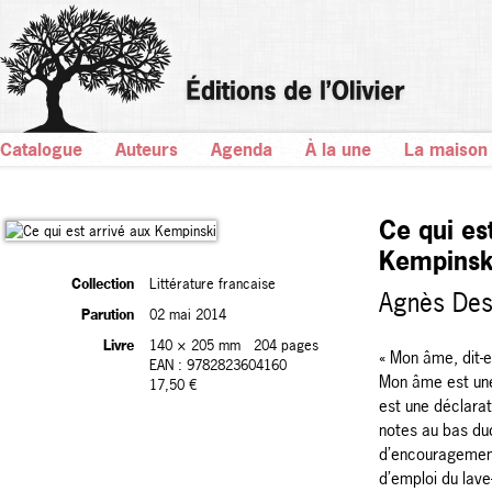
Catalogue
Auteurs
Agenda
À la une
La maison
Ce qui es
Kempinsk
Collection
Littérature francaise
Agnès Des
Parution
02 mai 2014
Livre
140 × 205 mm
204 pages
« Mon âme, dit-e
EAN : 9782823604160
Mon âme est une
17,50 €
est une déclarat
notes au bas duq
d’encouragemen
d’emploi du lave