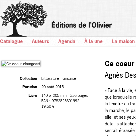
Catalogue
Auteurs
Agenda
À la une
La maison
Ce coeur
Agnès Des
Collection
Littérature francaise
Parution
20 août 2015
« Face à la vie,
Livre
140 × 205 mm
336 pages
que lorsqu’elle 
EAN : 9782823601992
la fenêtre du tra
19,50 €
la marche, le pa
elle, et ses yeux
détail s’attacher
sentait écrasée 