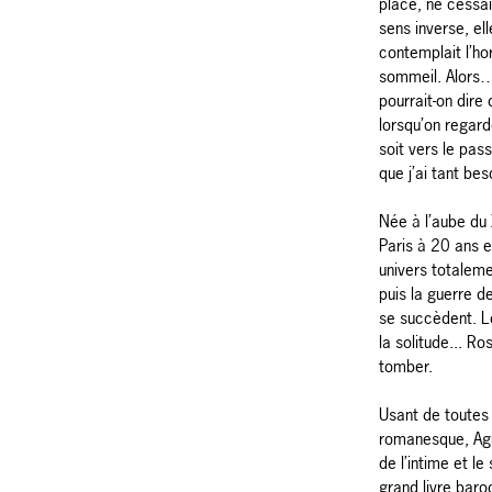
place, ne cessai
sens inverse, el
contemplait l’ho
sommeil. Alors… 
pourrait-on dir
lorsqu’on regarde
soit vers le pas
que j’ai tant be
Née à l’aube du
Paris à 20 ans e
univers totaleme
puis la guerre d
se succèdent. L
la solitude... R
tomber.
Usant de toutes
romanesque, Ag
de l’intime et le
grand livre baro