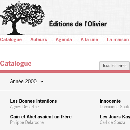
Catalogue
Auteurs
Agenda
À la une
La maison
Catalogue
Tous les livres
Année 2000
Les Bonnes Intentions
Innocente
Agnès Desarthe
Dominique Sout
Caïn et Abel avaient un frère
Les Jours Ka
Philippe Delaroche
Carl de Souza