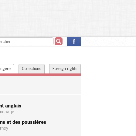
rangère
Collections
Foreign rights
nt anglais
ndaatje
ns et des poussières
rney