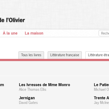
À la une
La maison
Tous les livres
Littérature française
Littérature ét
lum
Les Ivresses de Mme Monro
Le Patie
Alice Thomas Ellis
Michael O
Jernigan
Trente A
David Gates
Jay McIne