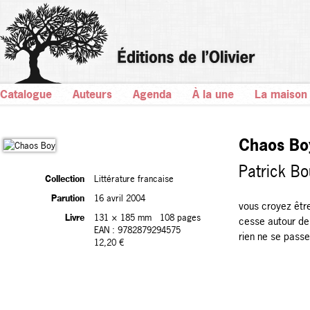
Catalogue
Auteurs
Agenda
À la une
La maison
Chaos Bo
Patrick Bo
Collection
Littérature francaise
Parution
16 avril 2004
vous croyez êtr
Livre
131 × 185 mm
108 pages
cesse autour de
EAN : 9782879294575
rien ne se passe 
12,20 €