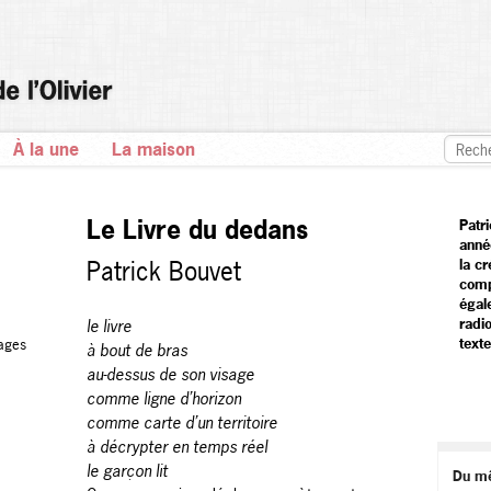
À la une
La maison
Le Livre du dedans
Patr
anné
Patrick Bouvet
la cr
comp
égal
radi
le livre
texte
ages
à bout de bras
au-dessus de son visage
comme ligne d’horizon
comme carte d’un territoire
à décrypter en temps réel
le garçon lit
Du m