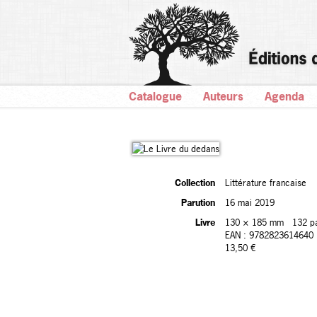
Catalogue
Auteurs
Agenda
Collection
Littérature francaise
Parution
16 mai 2019
Livre
130 × 185 mm
132 p
EAN : 9782823614640
13,50 €