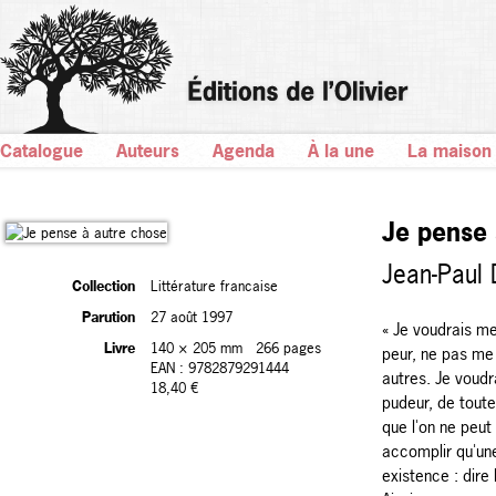
Catalogue
Auteurs
Agenda
À la une
La maison
Je pense 
Jean-Paul 
Collection
Littérature francaise
Parution
27 août 1997
« Je voudrais me 
Livre
140 × 205 mm
266 pages
peur, ne pas me
EAN : 9782879291444
autres. Je voud
18,40 €
pudeur, de toute
que l'on ne peu
accomplir qu'une
existence : dire 