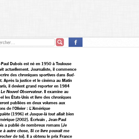
-Paul Dubois est né en 1950 à Toulouse
 vit actuellement. Journaliste, il commence
écrire des chroniques sportives dans
Sud-
t
. Après la justice et le cinéma au
Matin
aris
, il devient grand reporter en 1984
r
Le Nouvel Observateur
. Il examine au
el les États-Unis et livre des chroniques
seront publiées en deux volumes aux
ons de l'Olivier :
L'Amérique
quiète
(1996) et
Jusque-là tout allait bien
mérique
(2002). Écrivain
,
Jean-Paul
is a publié de nombreux romans (
Je
e à autre chose
,
Si ce livre pouvait me
rocher de toi
). Il a obtenu le prix France