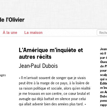
À la une
La maison
L'Amérique m'inquiète et
Jean
où il
autres récits
par 
Oues
Jean-Paul Dubois
de P
pou
scalp
ages
« Il m’arrivait souvent de songer que je vivais
qui 
peut être à la marge de ce pays, à la lisière de
Éditi
m'in
sa raison politique et sociale, alors qu’en réalité
en A
je me trouvais en son centre, ce cœur brutal et
Dubo
aveugle qui déjà battait en silence pour celui
pens
qui allait advenir bien des années plus tard. »
rapp