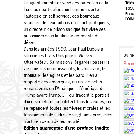
Un agent immobilier vend des parcelles de la
Télé
1996
Lune aux particuliers, un homme invente
Fnac
l’autopsie en self-service, des bourreaux
l'Oli
racontent les exécutions qu’ils ont pratiquées,
un directeur de prison sadique fait vivre ses
prisonniers sous la chaleur écrasante du
désert…
Dans les années 1990, Jean-Paul Dubois a
sillonné les États-Unis pour le
Nouvel
Du m
Observateur
. Sa mission ? Regarder passer la
Pren
vie dans les commissariats, les hôpitaux, les
tribunaux, les églises et les bars. Il en a
rapporté ces chroniques, autant de petits
romans vrais de l’Amérique – l’Amérique de
Trump avant Trump… – qui tracent le portrait
d’une société où cohabitent tous les excès, où
se répandent toutes les fièvres morales et les
tensions raciales. Plus de vingt ans après, elles
n’ont rien perdu de leur acuité.
Édition augmentée d’une préface inédite