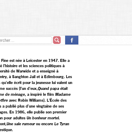
 Fine est née à Leicester en 1947. Elle a
é l'histoire et les sciences politiques à
iversité de Warwide et a enseigné à
ntry, à Sanghton Jail et à Edimbourg.
Les
s qu'elle écrit pour la jeunesse lui valent un
me succès (l'un d'eux,
Quand papa était
me de ménage
, a inspiré le film
Madame
tfire
avec Robin Williams). L'École des
rs a publié plus d'une vingtaine de ses
ages.
En 1986, elle publie son premier
n pour adultes
Un bonheur mortel
.
ont,
Une sale rumeur
ou encore
Le Tyran
stique
.