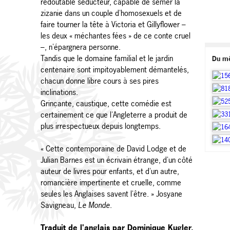
redoutable séducteur, capable de semer la
zizanie dans un couple d'homosexuels et de
faire tourner la tête à Victoria et Gillyflower –
les deux « méchantes fées » de ce conte cruel
–, n'épargnera personne.
Tandis que le domaine familial et le jardin
Du m
centenaire sont impitoyablement démantelés,
chacun donne libre cours à ses pires
inclinations.
Grinçante, caustique, cette comédie est
certainement ce que l'Angleterre a produit de
plus irrespectueux depuis longtemps.
« Cette contemporaine de David Lodge et de
Julian Barnes est un écrivain étrange, d'un côté
auteur de livres pour enfants, et d'un autre,
romancière impertinente et cruelle, comme
seules les Anglaises savent l'être. » Josyane
Savigneau,
Le Monde
.
Traduit de l'anglais par Dominique Kugler.