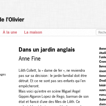
À la une
La maison
Dans un jardin anglais
Anne
étudi
Anne Fine
l'un
Cove
livre
Lilith Collett, la « dame de fer », ne reviendra
énor
ages
pas sur sa décision : le jardin familial doit être
fem
détruit. Et ce ne sont pas ses enfants qui l'en
Doub
loisi
empêcheront.
ouvr
Mais voici qu'entre en scène Miguel Angel
roma
Gippini Algaron Lopez de Rego, barman de son
Suivr
état et fiancé d'une des filles de Lilith. Ce
dome