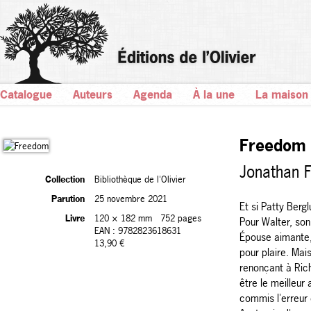
Catalogue
Auteurs
Agenda
À la une
La maison
Freedom
Jonathan 
Collection
Bibliothèque de l'Olivier
Parution
25 novembre 2021
Et si Patty Berg
Livre
120 × 182 mm
752 pages
Pour Walter, son
EAN : 9782823618631
Épouse aimante,
13,90 €
pour plaire. Mais
renonçant à Ric
être le meilleur
commis l'erreur 