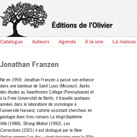
Catalogue
Auteurs
Agenda
À la une
La maison
Jonathan Franzen
Né en 1959, Jonathan Franzen a passé son enfance
dans une banlieue de Saint Louis (Missouri). Après
des études au Swarthmore College (Pennsylvanie) et
à la Freie Universität de Berlin, il travaille quelques
années dans le laboratoire de sismologie à
l'université Harvard, comme assistant chercheur en
géologie.
Avec trois romans
La Vingt-Septième
Ville
(1988),
Strong Motion
(1992),
Les
Corrections
(2001) il est distingué par le
New
Yorker
comme l'un des « vingt écrivains pour le XXIe