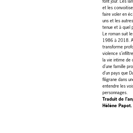
font jour. Les l
et les convoitis
faire voler en éc
uns et les autre
tenue et à quel p
Le roman suit le
1986 à 2018. Al
transforme prof
violence s’infilt
la vie intime de 
d’une famille pro
d’un pays que D
filigrane dans un
entendre les vo
personnages.
Traduit de l’a
Hélène Papot.