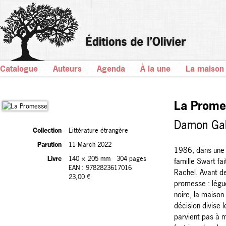
Catalogue
Auteurs
Agenda
À la une
La maison
La Prome
Damon Gal
Collection
Littérature étrangère
Parution
11 March 2022
1986, dans une 
Livre
140 × 205 mm
304 pages
famille Swart fa
EAN : 9782823617016
Rachel. Avant de
23,00 €
promesse : légu
noire, la maison 
décision divise l
parvient pas à m