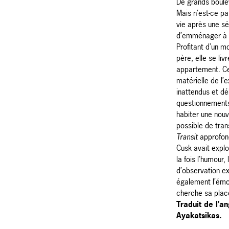
De grands boule
Mais n’est-ce pa
vie après une sép
d’emménager à L
Profitant d’un m
père, elle se liv
appartement. Ce 
matérielle de l’
inattendus et d
questionnements
habiter une nouve
possible de tran
Transit
approfon
Cusk avait expl
la fois l’humour,
d’observation e
également l’émo
cherche sa plac
Traduit de l’an
Ayakatsikas.