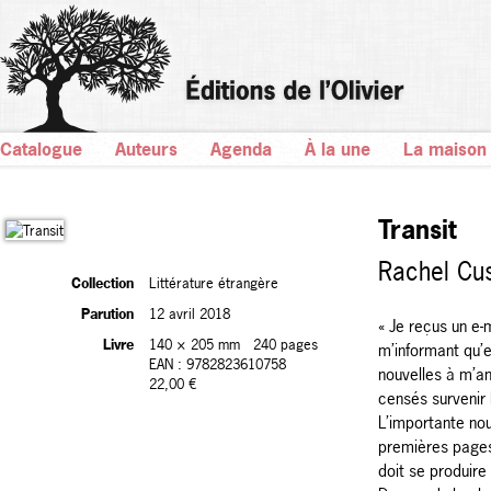
Catalogue
Auteurs
Agenda
À la une
La maison
Transit
Rachel Cu
Collection
Littérature étrangère
Parution
12 avril 2018
« Je reçus un e-
Livre
140 × 205 mm
240 pages
m’informant qu’e
EAN : 9782823610758
nouvelles à m’a
22,00 €
censés survenir 
L’importante no
premières pages,
doit se produire