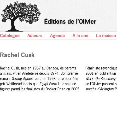
Catalogue
Auteurs
Agenda
À la une
La maison
Rachel Cusk
Rachel Cusk, née en 1967 au Canada, de parents
Féministe revendiqué
anglais, vit en Angleterre depuis 1974. Son premier
2001 en publiant un 
roman,
Saving Agnes
, paru en 1993, a remporté le
Work: On Becoming 
prix Whitbread tandis que
Egypt Farm
lui a valu de
de l’Olivier publient
figurer parmi les finalistes du Booker Prize en 2005.
succès d’
Arlington 