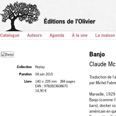
Catalogue
Auteurs
Agenda
À la une
La maison
Banjo
Claude Mc
Collection
Replay
Parution
04 juin 2015
Traduction de l'
Livre
140 × 205 mm
384 pages
par Michel Fabr
EAN : 9782823608670
14,90 €
Marseille, 1929.
Banjo (comme l’i
bars), docker oc
américain en quê