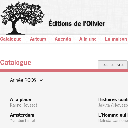
Catalogue
Auteurs
Agenda
À la une
La maison
Catalogue
Tous les livres
Année 2006
A ta place
Histoires cont
Karine Reysset
Jakuta Alikavazo
Amsterdam
L'Homme qui 
Yun Sun Limet
Belinda Cannone