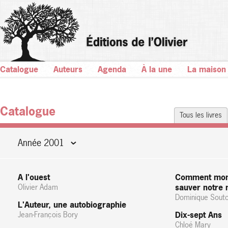
Catalogue
Auteurs
Agenda
À la une
La maison
Catalogue
Tous les livres
Année 2001
A l'ouest
Comment mon m
Olivier Adam
sauver notre
Dominique Sout
L'Auteur, une autobiographie
Jean-François Bory
Dix-sept Ans
Chloé Mary