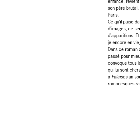
enfance, revient
son père brutal,
Paris.
Ce qu’il puise da
d’images, de sen
d’apparitions. E
je encore en vie
Dans ce roman q
passé pour mieu
convoque tous l
qui lui sont cher
à
Falaises
un sou
romanesques ra