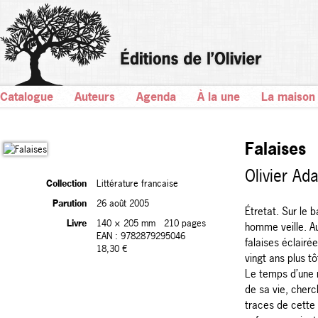
Catalogue
Auteurs
Agenda
À la une
La maison
Falaises
Olivier Ad
Collection
Littérature francaise
Parution
26 août 2005
Étretat. Sur le 
Livre
140 × 205 mm
210 pages
homme veille. Au
EAN : 9782879295046
falaises éclairé
18,30 €
vingt ans plus tô
Le temps d’une nu
de sa vie, cher
traces de cette 