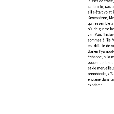
laisser de trace,
sa famille, ses
s’il s’était volatil
Désespérée, Mir
qui ressemble à
où, de guerre la
vie. Mais l’histo
sommes à l’île M
est difficile de
Barlen Pyamootoo
échappe, ni la m
peuple dont le q
et de merveill
précédents,
L’I
entraîne dans un
exotisme.