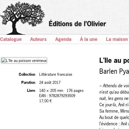
Catalogue
Auteurs
Agenda
À la une
La maison
L'Ile au 
Barlen Py
Collection
Littérature francaise
Parution
24 août 2017
– Attends de voir
Livre
140 × 205 mm
176 pages
n’est qu’au débu
EAN : 9782879293509
nuit, les gens 
17,00 €
Ce jour-là, Anil 
Sa femme, Mirna,
Au bout de quelqu
l’évidence : Anil