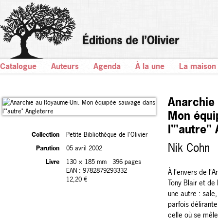
Catalogue
Auteurs
Agenda
À la une
La maison
Anarchie
Mon équi
l'"autre"
Collection
Petite Bibliothèque de l'Olivier
Nik Cohn
Parution
05 avril 2002
Livre
130 × 185 mm
396 pages
EAN : 9782879293332
À l’envers de l’
12,20 €
Tony Blair et de 
une autre : sale
parfois délirante
celle où se mêle