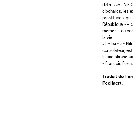
détresses. Nik C
clochards, les ex
prostituées, qu
République » – 
mêmes – où coha
la vie.
« Le livre de Ni
consolateur, est
lit une phrase a
» François Forest
Traduit de l'an
Peellaert.