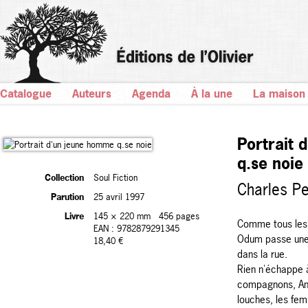
Catalogue
Auteurs
Agenda
À la une
La maison
Portrait 
q.se noie
Collection
Soul Fiction
Charles Pe
Parution
25 avril 1997
Livre
145 × 220 mm
456 pages
Comme tous les 
EAN : 9782879291345
Odum passe une
18,40 €
dans la rue.
Rien n'échappe 
compagnons, Ami
louches, les fem