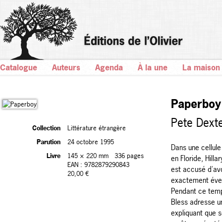
Catalogue
Auteurs
Agenda
À la une
La maison
Paperboy
Pete Dext
Collection
Littérature étrangère
Parution
24 octobre 1995
Dans une cellule
Livre
145 × 220 mm
336 pages
en Floride, Hilla
EAN : 9782879290843
est accusé d'avo
20,00 €
exactement évent
Pendant ce temp
Bless adresse u
expliquant que s