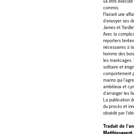
va être exécuté 
commis.
Flairant une affa
d'envoyer ses d
James et Yardle
Avec la complici
reporters tenten
nécessaires à la
homme des bois d
les marécages. W
solitaire et éni
comportement pr
marins qui l'agr
ambitieux et cyn
d'arranger les f
La publication d
du procès et inn
obsédé par l'id
Traduit de l'an
Matthieussent.