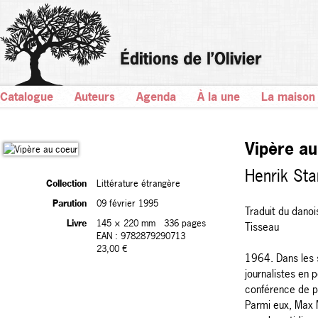
Catalogue
Auteurs
Agenda
À la une
La maison
Vipère au
Henrik St
Collection
Littérature étrangère
Parution
09 février 1995
Traduit du danoi
Livre
145 × 220 mm
336 pages
Tisseau
EAN : 9782879290713
23,00 €
1964. Dans les s
journalistes en 
conférence de p
Parmi eux, Max 