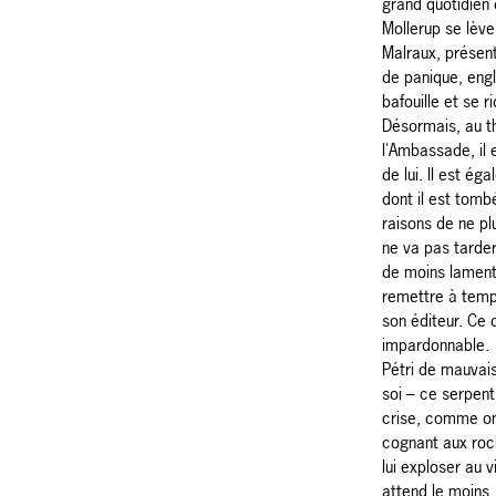
grand quotidien 
Mollerup se lève
Malraux, présent
de panique, engl
bafouille et se ri
Désormais, au th
l'Ambassade, il
de lui. Il est ég
dont il est tom
raisons de ne plu
ne va pas tarder
de moins lamenta
remettre à temps
son éditeur. Ce 
impardonnable.
Pétri de mauvai
soi – ce serpent
crise, comme on
cognant aux roch
lui exploser au 
attend le moins.