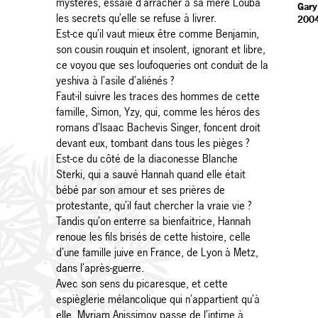
mystères, essaie d’arracher à sa mère Louba
Gary
les secrets qu’elle se refuse à livrer.
200
Est-ce qu’il vaut mieux être comme Benjamin,
son cousin rouquin et insolent, ignorant et libre,
ce voyou que ses loufoqueries ont conduit de la
yeshiva à l’asile d’aliénés ?
Faut-il suivre les traces des hommes de cette
famille, Simon, Yzy, qui, comme les héros des
romans d’Isaac Bachevis Singer, foncent droit
devant eux, tombant dans tous les pièges ?
Est-ce du côté de la diaconesse Blanche
Sterki, qui a sauvé Hannah quand elle était
bébé par son amour et ses prières de
protestante, qu’il faut chercher la vraie vie ?
Tandis qu’on enterre sa bienfaitrice, Hannah
renoue les fils brisés de cette histoire, celle
d’une famille juive en France, de Lyon à Metz,
dans l’après-guerre.
Avec son sens du picaresque, et cette
espièglerie mélancolique qui n’appartient qu’à
elle, Myriam Anissimov passe de l’intime à