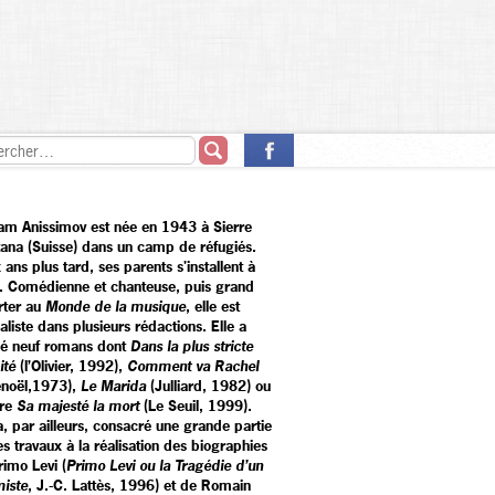
am Anissimov est née en 1943 à Sierre
ana (Suisse) dans un camp de réfugiés.
ans plus tard, ses parents s'installent à
. Comédienne et chanteuse, puis grand
rter au
Monde de la musique
, elle est
aliste dans plusieurs rédactions. Elle a
ié neuf romans dont
Dans la plus stricte
ité
(l’Olivier, 1992),
Comment va Rachel
enoël,1973),
Le Marida
(Julliard, 1982) ou
ore
Sa majesté la mort
(Le Seuil, 1999).
a, par ailleurs, consacré une grande partie
s travaux à la réalisation des biographies
rimo Levi (
Primo Levi ou la Tragédie d’un
miste
, J.-C. Lattès, 1996) et de Romain