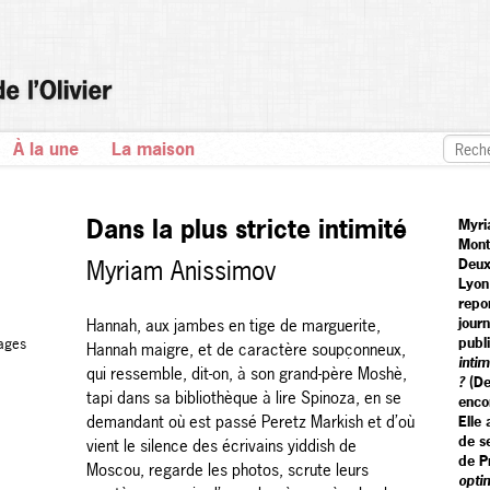
À la une
La maison
Dans la plus stricte intimité
Myri
Mont
Myriam Anissimov
Deux 
Lyon
repo
journ
Hannah, aux jambes en tige de marguerite,
publ
ages
Hannah maigre, et de caractère soupçonneux,
intim
qui ressemble, dit-on, à son grand-père Moshè,
?
(D
tapi dans sa bibliothèque à lire Spinoza, en se
enc
demandant où est passé Peretz Markish et d’où
Elle 
de se
vient le silence des écrivains yiddish de
de P
Moscou, regarde les photos, scrute leurs
opti