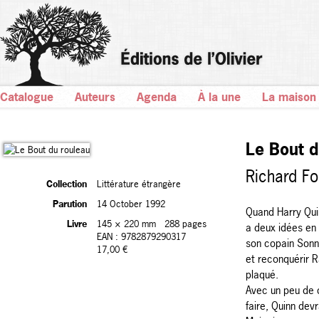
Catalogue
Auteurs
Agenda
À la une
La maison
Le Bout d
Richard Fo
Collection
Littérature étrangère
Parution
14 October 1992
Quand Harry Quin
Livre
145 × 220 mm
288 pages
a deux idées en t
EAN : 9782879290317
son copain Sonny
17,00 €
et reconquérir Ra
plaqué.
Avec un peu de 
faire, Quinn devr