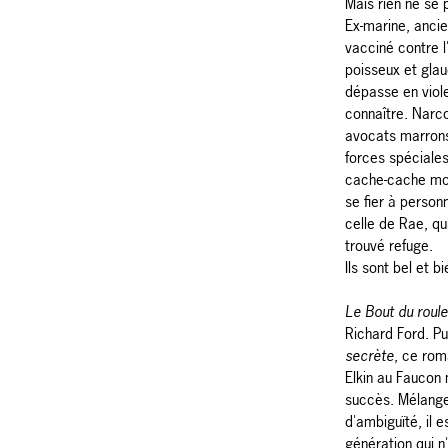
Mais rien ne se
Ex-marine, ancie
vacciné contre 
poisseux et glau
dépasse en viole
connaître. Narco
avocats marrons,
forces spéciales
cache-cache mort
se fier à person
celle de Rae, qui
trouvé refuge.
Ils sont bel et b
Le Bout du roul
Richard Ford. P
secrète
, ce rom
Elkin au Faucon
succès. Mélange 
d'ambiguïté, il e
génération qui 