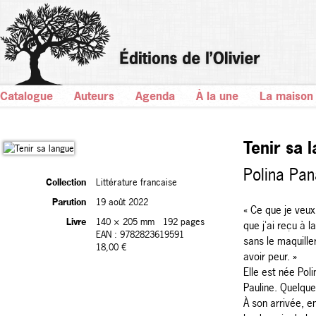
Catalogue
Auteurs
Agenda
À la une
La maison
Tenir sa 
Polina Pa
Collection
Littérature francaise
Parution
19 août 2022
« Ce que je veux
Livre
140 × 205 mm
192 pages
que j'ai reçu à 
EAN : 9782823619591
sans le maquille
18,00 €
avoir peur. »
Elle est née Poli
Pauline. Quelque
À son arrivée, en