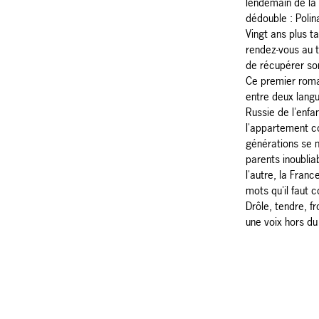
lendemain de la 
dédouble : Polina
Vingt ans plus tar
rendez-vous au t
de récupérer so
Ce premier roman
entre deux langu
Russie de l'enfa
l'appartement c
générations se 
parents inoublia
l'autre, la Franc
mots qu'il faut 
Drôle, tendre, f
une voix hors d