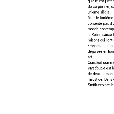
qu’elle est just
de ce peintre, ca
unième siècle.
Mais le fantôme
contente pas d’o
monde contempo
la Renaissance t
raisons qui l’ont
Francesco serai
déguisée en hom
art...
Construit comme
être
double
est l
de deux personn
l’injustice. Dans
Smith explore les