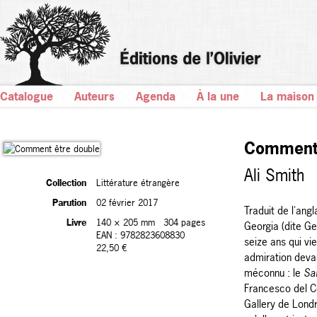
Catalogue
Auteurs
Agenda
À la une
La maison
Comment 
Ali Smith
Collection
Littérature étrangère
Parution
02 février 2017
Traduit de l'angl
Livre
140 × 205 mm
304 pages
Georgia (dite G
EAN : 9782823608830
seize ans qui vi
22,50 €
admiration devan
méconnu : le
Sa
Francesco del C
Gallery de Londr