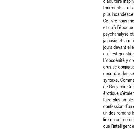
d’adultère inspi
tourments – et à
plus incandesce
Ce livre nous mon
et qu’à l’époque 
psychanalyse et 
jalousie et la m
jours devant ell
qu’il est questi
L’obscénité y cr
crus se conjugue
désordre des sen
syntaxe. Comme 
de Benjamin Cons
érotique s’étaie
faire plus ampl
confession d’un 
un des romans le
lire en ce moment
que l’intelligence