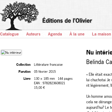
Catalogue
Auteurs
Agenda
À la une
La maison
Nu intéri
Belinda C
Collection
Littérature francaise
Parution
05 février 2015
« Elle était exa
Livre
130 × 185 mm
144 pages
lui chuchotai Je 
EAN : 9782823608021
rit légèrement, 
15,00 €
Un homme amour
cela ne dérange 
aujourd’hui? Le 