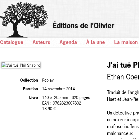
Catalogue
Auteurs
Agenda
À la une
La maison
J'ai tué P
Ethan Coe
Collection
Replay
Parution
14 novembre 2014
Traduit de l'angl
Livre
140 × 205 mm
320 pages
Huet et Jean-Pi
EAN : 9782823607802
13,90 €
Un détective pri
un boxeur incap
mafioso inoffens
malchanceux… 