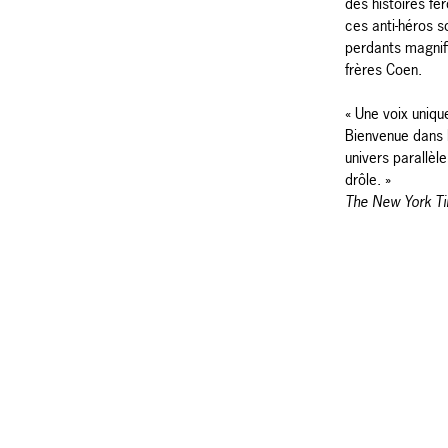
des histoires fér
ces anti-héros 
perdants magnifi
frères Coen.
« Une voix uniq
Bienvenue dans 
univers parallè
drôle. »
The New York T