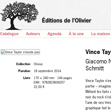
Catalogue
Auteurs
Agenda
À la une
La maison
Vince Tay
Giacomo N
Collection
Olivius
Schmitt
Parution
18 septembre 2014
Livre
170 × 240 mm
144 pages
Vince Taylor n’e
EAN : 9782823604207
partie – imagina
22,00 €
Mêlant les faits
noir du rock n’ro
l’une de ses trè
graphique fait le