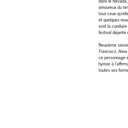
dans le Nevada, 
amoureux du tén
tous ceux qu’ell
et quelques nou
vont la conduire
festival déjanté 
Neuvième saiso
Francisco
,
Anna 
ce personnage e
hymne à l’affirm
toutes ses form