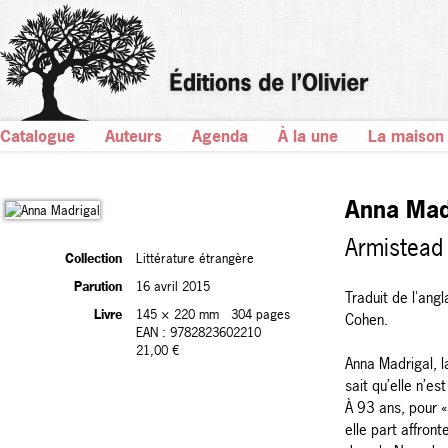
Catalogue
Auteurs
Agenda
À la une
La maison
Anna Mad
Armistead
Collection
Littérature étrangère
Parution
16 avril 2015
Traduit de l'angl
Livre
145 × 220 mm
304 pages
Cohen.
EAN : 9782823602210
21,00 €
Anna Madrigal, 
sait qu’elle n’es
À 93 ans, pour 
elle part affron