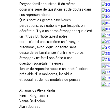
l’organe familier a introduit du même
coup une série de questions et de doutes dans
nos représentations :
Quels sont les gestes psychiques –
perceptions, évaluations – par lesquels on
décrète qu’il y a un corps étranger et que c’est
un intrus ? Et l’hôte qu’est notre
corps n’est-il pas lui-même un étranger,
autonome, avec lequel on tente sans
cesse de se familiariser ? Enfin, le « corps
étranger » ne fait-il pas écho à une
question sociétale majeure ?
Tenter de répondre appelle une (re)définition
préalable d’un moi-corps, individuel
et social, et de nos modèles de pensée.
Athanasios Alexandridis
Pierre Bergounioux
Vanna Berlincioni
Alain Boureau