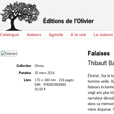
Catalogue
Auteurs
Agenda
À la une
La maison
Falaises
Thibault Ba
Collection
Olivius
Parution
20 mars 2014
Étretat. Sur le 
Livre
170 × 240 mm
216 pages
homme veille. Au
EAN : 9782823600681
falaises éclairé
20,00 €
vingt ans plus tô
narrateur déroul
dans sa mémoire
mère disparue. Il