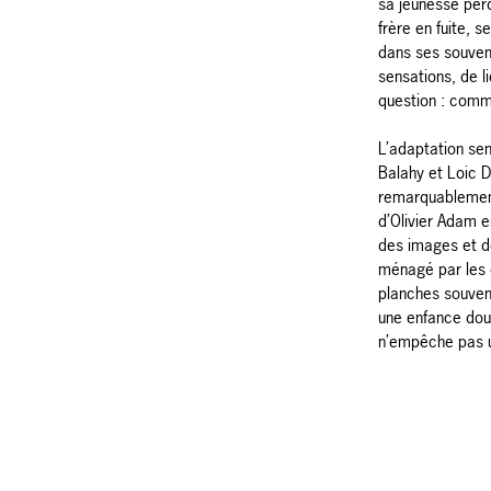
sa jeunesse perd
frère en fuite, s
dans ses souveni
sensations, de li
question : comme
L’adaptation sen
Balahy et Loic Da
remarquablemen
d’Olivier Adam e
des images et d
ménagé par les c
planches souven
une enfance doul
n’empêche pas 