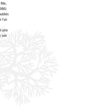
ille,
986).
publiés
e l'un
n prix
e son