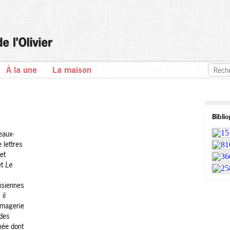
À la une
La maison
Bibli
eaux-
 lettres
 et
et
Le
isiennes
il
'Imagerie
 des
née dont