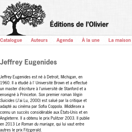
Catalogue
Auteurs
Agenda
À la une
La maison
Jeffrey Eugenides
Jeffrey Eugenides est né à Detroit, Michigan, en
1960. Il a étudié à l' Université Brown et a effectué
un master d'écriture à l'université de Stanford et a
enseigné à Princeton. Son premier roman
Virgin
Suicides
(J'ai Lu, 2000) est salué par la critique et
adapté au cinéma par Sofia Coppola.
Middlesex
a
connu un succès considérable aux États-Unis et en
Angleterre. Il a obtenu le prix Pulitzer 2003. Il publie
en 2013
Le Roman du mariage
, qui lui vaut entre
autres le prix Fitzgerald.